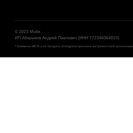
© 2023 Mutte
ИП Абарыков Андрей Павлович (ИНН 772346064823)
* Компания META и её продукты (Instagram) признана экстремистской организац