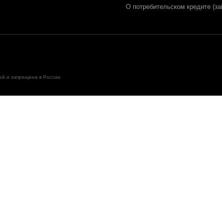
О потребительском кредите (за
ией и запрещена в России